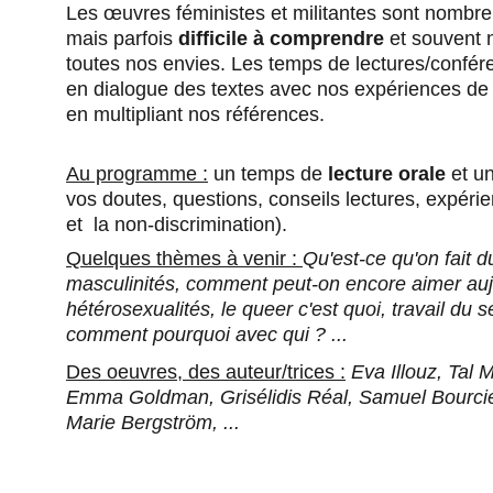
Les œuvres féministes et militantes sont nombre
mais parfois 
difficile à comprendre
 et souvent
toutes nos envies. Les temps de lectures/confér
en dialogue des textes avec nos expériences de 
en multipliant nos références.
Au programme :
 un temps de 
lecture orale
 et u
vos doutes, questions, conseils lectures, expérie
et  la non-discrimination).
Quelques thèmes à venir : 
Qu'est-ce qu'on fait d
masculinités, comment peut-on encore aimer aujo
hétérosexualités, le queer c'est quoi, travail du se
comment pourquoi avec qui ? ...
Des oeuvres, des auteur/trices :
 Eva Illouz, Tal 
Emma Goldman, Grisélidis Réal, Samuel Bourcier
Marie Bergström, ...